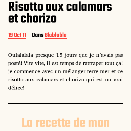
Risotto aux calamars
et chorizo
D
19 Oct 11
Dans
Blablabla
a
t
e
Oulalalala presque 15 jours que je n’avais pas
d
posté! Vite vite, il est temps de rattraper tout ça!
e
p
je commence avec un mélanger terre-mer et ce
u
risotto aux calamars et chorizo qui est un vrai
b
délice!
l
i
c
a
t
i
La recette de mon
o
n