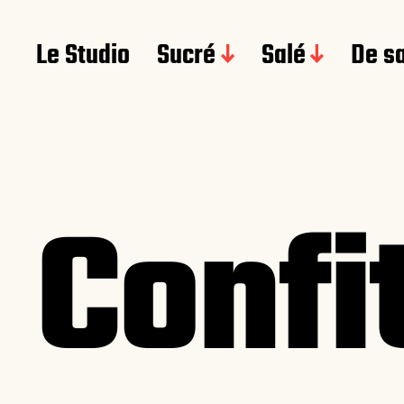
Le Studio
Sucré
Salé
De s
Confi