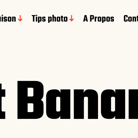
aison
Tips photo
A Propos
Con
t Bana