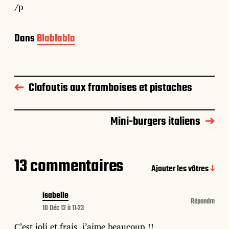
/p
Dans
Blablabla
Clafoutis aux framboises et pistaches
Mini-burgers italiens
13 commentaires
Ajouter les vôtres
isabelle
Répondre
10 Déc 12 à 11:23
C’est joli et frais, j’aime beaucoup !!