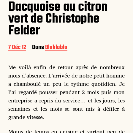
Dacquoise au citron
vert de Christophe
Felder
D
7 Déc 12
Dans
Blablabla
a
t
e
Me voilà enfin de retour après de nombreux
d
mois d’absence. L’arrivée de notre petit homme
e
p
a chamboulé un peu le rythme quotidien. Je
u
l’ai regardé pousser pendant 2 mois puis mon
b
entreprise a repris du service… et les jours, les
l
i
semaines et les mois se sont mis à défiler à
c
grande vitesse.
a
t
i
Moins de temps en cuisine et surtout peu de