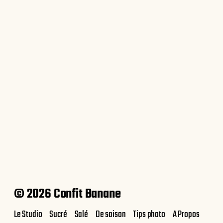
Ravioles à la ricotta, basilic et
tomates séchées
© 2026 Confit Banane
Le Studio
Sucré
Salé
De saison
Tips photo
A Propos