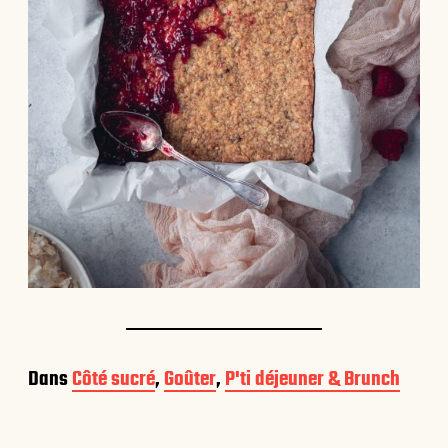
Dans
Côté sucré
,
Goûter
,
P'ti déjeuner & Brunch