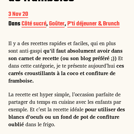
D
3 Nov 20
a
Dans
Côté sucré
,
Goûter
,
P'ti déjeuner & Brunch
t
e
d
Il y a des recettes rapides et faciles, qui en plus
e
p
sont anti-gaspi
qu’il faut absolument avoir dans
u
son carnet de recette (ou son blog préféré ;))
Et
b
dans cette catégorie, je te présente aujourd’hui
ces
l
carrés croustillants à la coco et confiture de
i
c
framboise.
a
t
La recette est hyper simple, l’occasion parfaite de
i
partager du temps en cuisine avec les enfants par
o
n
exemple. Et c’est la recette idéale
pour utiliser des
blancs d’oeufs ou un fond de pot de confiture
oublié
dans le frigo.