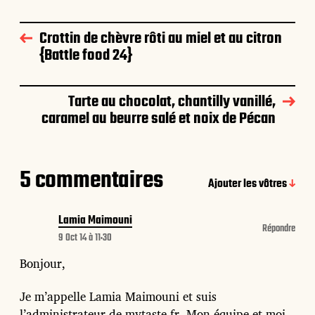
Crottin de chèvre rôti au miel et au citron
{Battle food 24}
Tarte au chocolat, chantilly vanillé,
caramel au beurre salé et noix de Pécan
5 commentaires
Ajouter les vôtres
Lamia Maimouni
Répondre
9 Oct 14 à 11:30
Bonjour,
Je m’appelle Lamia Maimouni et suis
l’administrateur de mytaste.fr. Mon équipe et moi-