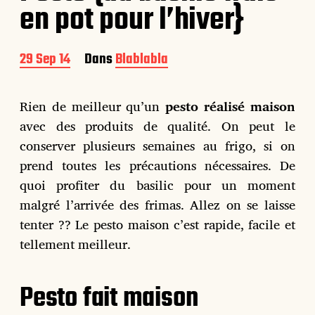
en pot pour l’hiver}
D
29 Sep 14
Dans
Blablabla
a
t
e
Rien de meilleur qu’un
pesto réalisé maison
d
avec des produits de qualité. On peut le
e
p
conserver plusieurs semaines au frigo, si on
u
prend toutes les précautions nécessaires. De
b
quoi profiter du basilic pour un moment
l
i
malgré l’arrivée des frimas. Allez on se laisse
c
tenter ?? Le pesto maison c’est rapide, facile et
a
t
tellement meilleur.
i
o
n
Pesto fait maison