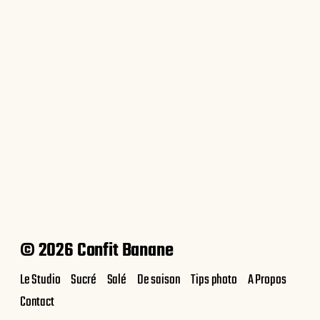
Biscuits aux amandes
© 2026 Confit Banane
Le Studio
Sucré
Salé
De saison
Tips photo
A Propos
Contact