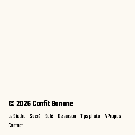
Eclairs choco-coco
© 2026 Confit Banane
Le Studio
Sucré
Salé
De saison
Tips photo
A Propos
Contact