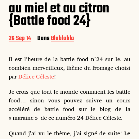
au miel et au citron
{Battle food 24}
D
26 Sep 14
Dans
Blablabla
a
t
e
Il est l’heure de la battle food n°24 sur le, au
d
combien merveilleux, thème du fromage choisi
e
p
par
Délice Céleste
!
u
b
Je crois que tout le monde connaient les battle
l
i
food… sinon vous pouvez suivre un cours
c
accéléré de battle food sur le blog de la
a
« maraine » de ce numéro 24 Délice Céleste.
t
i
o
Quand j’ai vu le thème, j’ai signé de suite!
Le
n