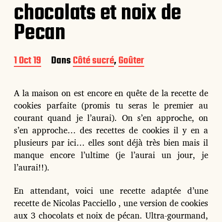
chocolats et noix de
Pecan
D
1 Oct 19
Dans
Côté sucré
,
Goûter
a
t
e
A la maison on est encore en quête de la recette de
d
cookies parfaite (promis tu seras le premier au
e
courant quand je l’aurai). On s’en approche, on
p
u
s’en approche… des recettes de cookies il y en a
b
plusieurs par ici… elles sont déjà très bien mais il
l
manque encore l’ultime (je l’aurai un jour, je
i
l’aurai!!).
c
a
t
En attendant, voici une recette adaptée d’une
i
recette de Nicolas Pacciello , une version de cookies
o
aux 3 chocolats et noix de pécan. Ultra-gourmand,
n