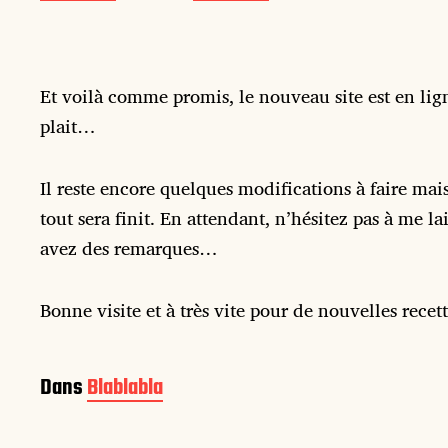
a
t
e
d
e
Et voilà comme promis, le nouveau site est en lign
p
plait…
u
b
l
Il reste encore quelques modifications à faire mais
i
tout sera finit. En attendant, n’hésitez pas à me l
c
avez des remarques…
a
t
i
Bonne visite et à très vite pour de nouvelles recett
o
n
Dans
Blablabla