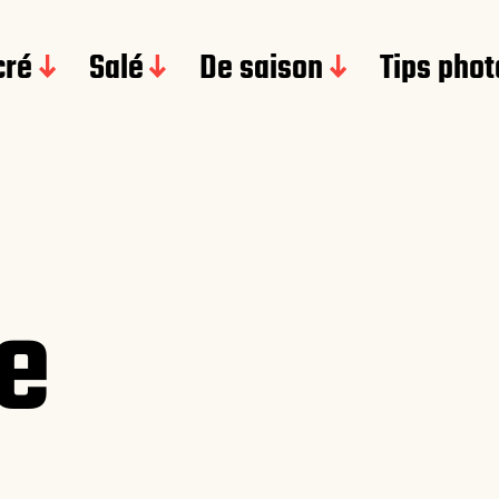
cré
Salé
De saison
Tips phot
e