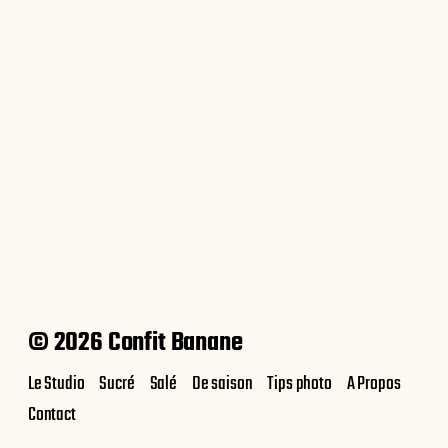
Butternut rôtie à la feta et
coriandre
© 2026 Confit Banane
Le Studio
Sucré
Salé
De saison
Tips photo
A Propos
Contact