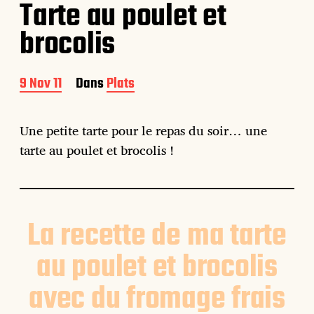
Tarte au poulet et
brocolis
D
9 Nov 11
Dans
Plats
a
t
e
Une petite tarte pour le repas du soir… une
d
tarte au poulet et brocolis !
e
p
u
b
l
La recette de ma tarte
i
c
a
au poulet et brocolis
t
i
avec du fromage frais
o
n