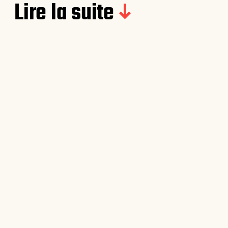
Lire la suite
Mille-feuilles glacé à la framboise
& pistache