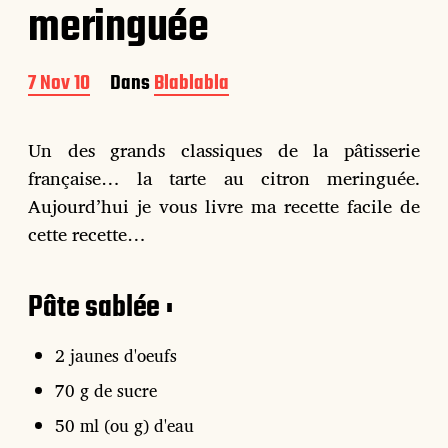
meringuée
D
7 Nov 10
Dans
Blablabla
a
t
e
Un des grands classiques de la pâtisserie
d
française… la tarte au citron meringuée.
e
p
Aujourd’hui je vous livre ma recette facile de
u
cette recette…
b
l
i
Pâte sablée :
c
a
t
2 jaunes d'oeufs
i
o
70 g de sucre
n
50 ml (ou g) d'eau