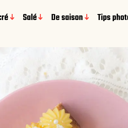
cré
Salé
De saison
Tips phot