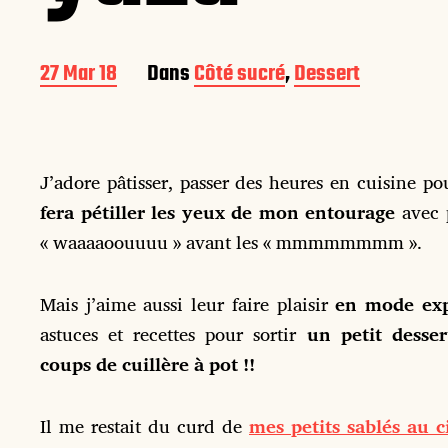
D
27 Mar 18
Dans
Côté sucré
,
Dessert
a
t
e
d
e
J’adore pâtisser, passer des heures en cuisine pou
p
fera pétiller les yeux de mon entourage
avec 
u
« waaaaoouuuu » avant les « mmmmmmmm ».
b
l
i
Mais j’aime aussi leur faire plaisir
en mode exp
c
astuces et recettes pour sortir
un petit desse
a
t
coups de cuillère à pot !!
i
o
n
Il me restait du curd de
mes petits sablés au c