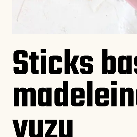
Sticks ba
madeleine
yuzu