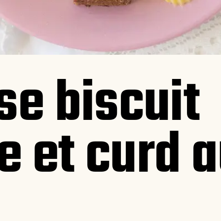
se biscuit
 et curd a