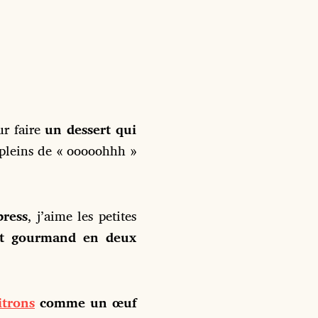
r faire
un dessert qui
pleins de « ooooohhh »
ress
, j’aime les petites
rt gourmand en deux
itrons
comme un œuf