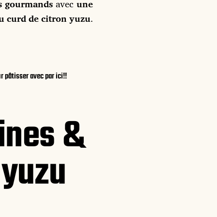
s gourmands
avec
une
au curd de citron yuzu
.
 pâtisser avec par ici!!
ines &
 yuzu