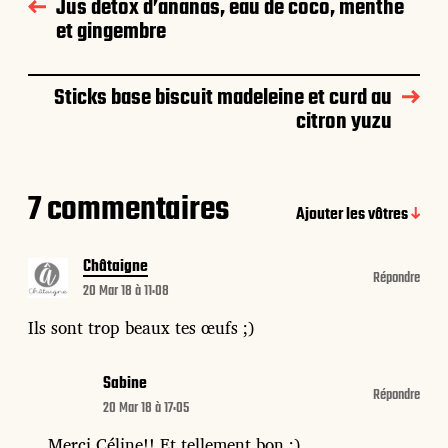
Jus detox d’ananas, eau de coco, menthe
et gingembre
Sticks base biscuit madeleine et curd au
citron yuzu
7 commentaires
Ajouter les vôtres
Châtaigne
Répondre
20 Mar 18 à 11:08
Ils sont trop beaux tes œufs ;)
Sabine
Répondre
20 Mar 18 à 17:05
Merci Céline!! Et tellement bon ;)