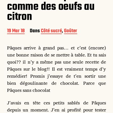
comme des oeufs au
citron
D
19 Mar 18
Dans
Côté sucré
,
Goûter
a
t
e
Pâques arrive à grand pas… et c’est (encore)
d
une bonne raison de se mettre à table. Et tu sais
e
p
quoi?? il n’y a même pas une seule recette de
u
Pâques sur le blog!! Il est vraiment temps d’y
b
remédier! Promis j’essaye de t’en sortir une
l
i
bien dégoulinante de chocolat. Parce que
c
Pâques sans chocolat
a
t
i
J’avais en tête ces petits sablés de Pâques
o
depuis un moment. J’en ai profité pour tester
n