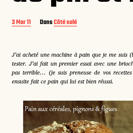
D
3 Mar 11
Dans
Côté salé
a
t
e
d
J’ai acheté une machine à pain que je me suis (
e
p
tester. J’ai fait un premier essai avec une brioch
u
pas terrible… (je suis preneuse de vos recettes
b
l
ensuite fait ce pain qui lui est bien réussi.
i
c
a
t
i
o
n