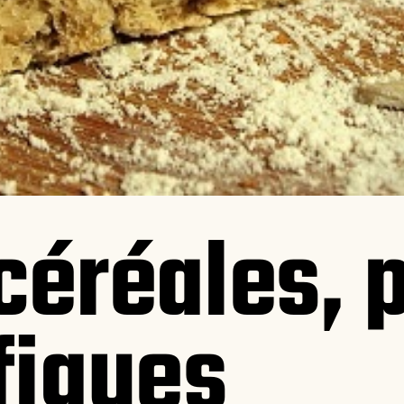
céréales, 
 figues