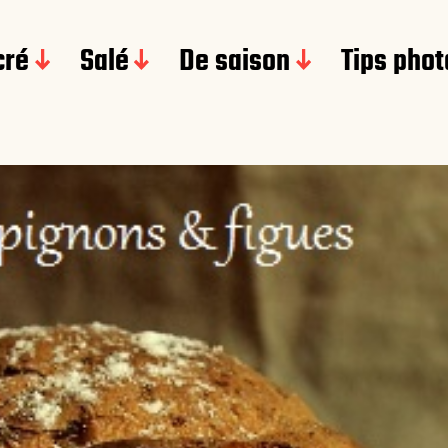
cré
Salé
De saison
Tips phot