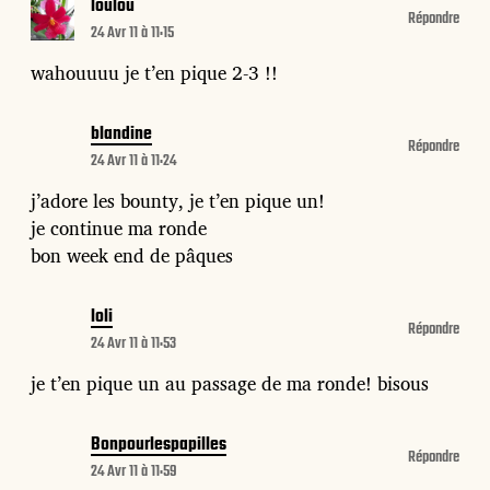
loulou
Répondre
24 Avr 11 à 11:15
wahouuuu je t’en pique 2-3 !!
blandine
Répondre
24 Avr 11 à 11:24
j’adore les bounty, je t’en pique un!
je continue ma ronde
bon week end de pâques
loli
Répondre
24 Avr 11 à 11:53
je t’en pique un au passage de ma ronde! bisous
Bonpourlespapilles
Répondre
24 Avr 11 à 11:59