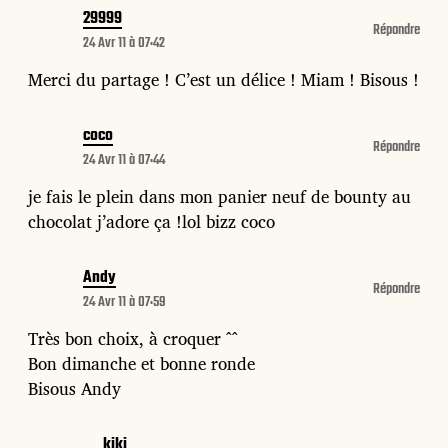
29999
Répondre
24 Avr 11 à 07:42
Merci du partage ! C’est un délice ! Miam ! Bisous !
coco
Répondre
24 Avr 11 à 07:44
je fais le plein dans mon panier neuf de bounty au
chocolat j’adore ça !lol bizz coco
Andy
Répondre
24 Avr 11 à 07:59
Très bon choix, à croquer ^^
Bon dimanche et bonne ronde
Bisous Andy
kiki