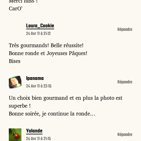
Merci miss !
CarO’
Laura_Cookie
Répondre
24 Avr 11 à 21:12
Très gourmands! Belle réussite!
Bonne ronde et Joyeuses Pâques!
Bises
Ipanama
Répondre
24 Avr 11 à 22:15
Un choix bien gourmand et en plus la photo est
superbe !
Bonne soirée, je continue la ronde…
Yolande
Répondre
24 Avr 11 à 21:15