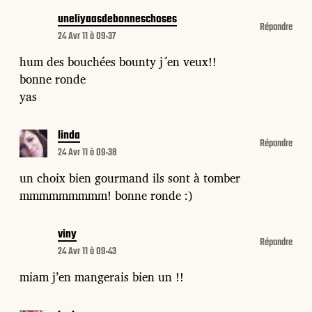
uneliyaasdebonneschoses
Répondre
24 Avr 11 à 09:37
hum des bouchées bounty j´en veux!!
bonne ronde
yas
linda
Répondre
24 Avr 11 à 09:38
un choix bien gourmand ils sont à tomber
mmmmmmmmm! bonne ronde :)
viny
Répondre
24 Avr 11 à 09:43
miam j’en mangerais bien un !!