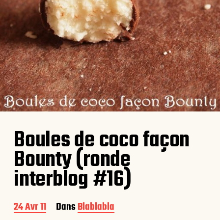
Boules de coco façon
Bounty (ronde
interblog #16)
D
24 Avr 11
Dans
Blablabla
a