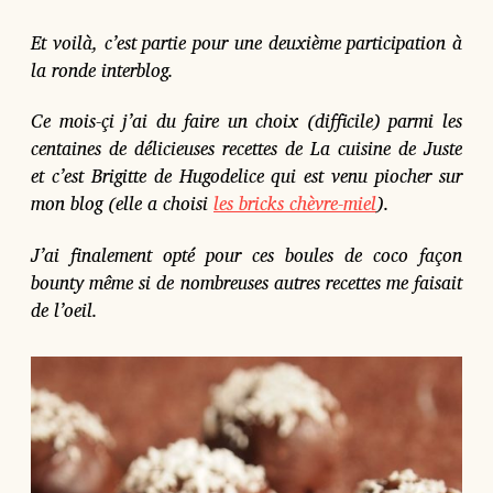
t
e
Et voilà, c’est partie pour une deuxième participation à
d
la ronde interblog.
e
p
Ce mois-çi j’ai du faire un choix (difficile) parmi les
u
b
centaines de délicieuses recettes de La cuisine de Juste
l
et c’est Brigitte de Hugodelice qui est venu piocher sur
i
mon blog (elle a choisi
les bricks chèvre-miel
).
c
a
J’ai finalement opté pour ces boules de coco façon
t
i
bounty même si de nombreuses autres recettes me faisait
o
de l’oeil.
n