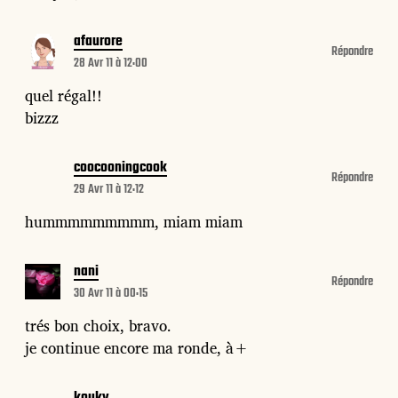
afaurore
Répondre
28 Avr 11 à 12:00
quel régal!!
bizzz
coocooningcook
Répondre
29 Avr 11 à 12:12
hummmmmmmmm, miam miam
nani
Répondre
30 Avr 11 à 00:15
trés bon choix, bravo.
je continue encore ma ronde, à+
kouky