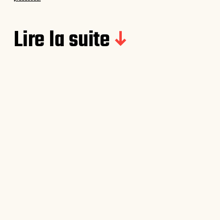
Lire la suite
{Aline} Entremet praliné &
crémeux citron bergamote