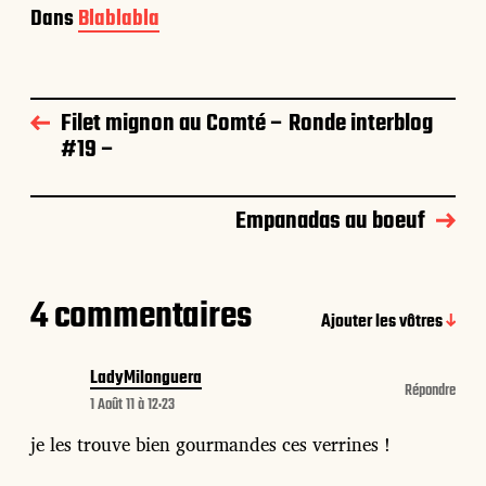
Dans
Blablabla
Filet mignon au Comté – Ronde interblog
#19 –
Empanadas au boeuf
4 commentaires
Ajouter les vôtres
LadyMilonguera
Répondre
1 Août 11 à 12:23
je les trouve bien gourmandes ces verrines !