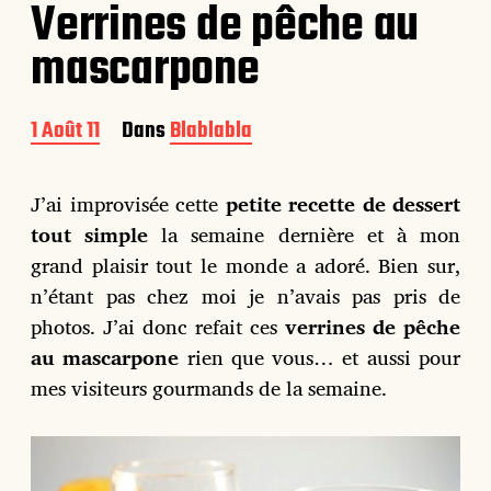
Verrines de pêche au
mascarpone
D
1 Août 11
Dans
Blablabla
a
t
e
J’ai improvisée cette
petite recette de dessert
d
tout simple
la semaine dernière et à mon
e
p
grand plaisir tout le monde a adoré. Bien sur,
u
n’étant pas chez moi je n’avais pas pris de
b
photos. J’ai donc refait ces
verrines de pêche
l
i
au mascarpone
rien que vous… et aussi pour
c
mes visiteurs gourmands de la semaine.
a
t
i
o
n