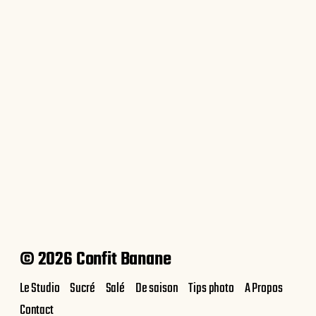
Macarons framboise {du nouveau
dans vos kiosques}
© 2026 Confit Banane
Le Studio
Sucré
Salé
De saison
Tips photo
A Propos
Contact