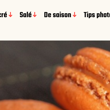
cré
Salé
De saison
Tips phot