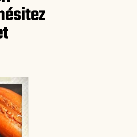
hésitez
et