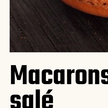
Macarons
salé