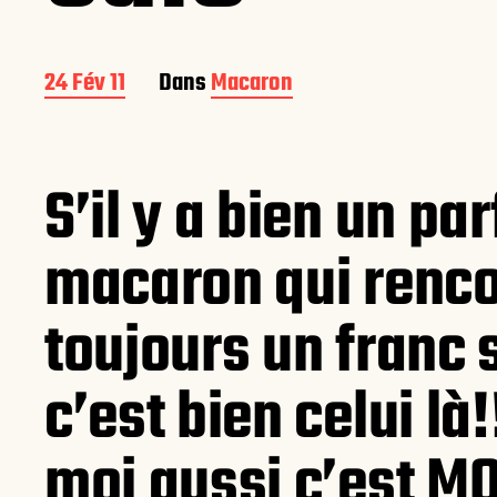
D
24 Fév 11
Dans
Macaron
a
t
e
d
S’il y a bien un pa
e
p
u
macaron qui renco
b
l
toujours un franc 
i
c
a
c’est bien celui là
t
i
o
moi aussi c’est M
n