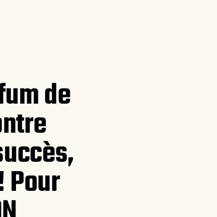
rfum de
ntre
succès,
!! Pour
ON