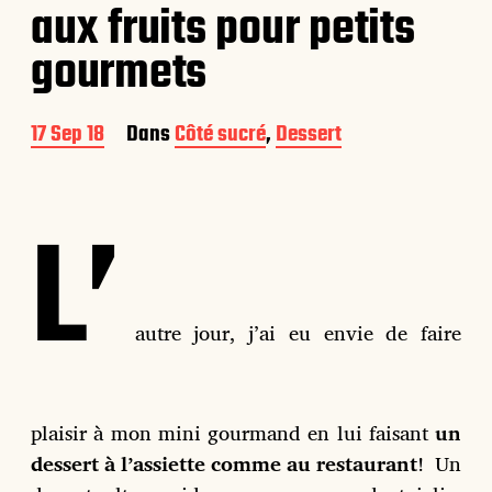
aux fruits pour petits
gourmets
D
17 Sep 18
Dans
Côté sucré
,
Dessert
a
t
e
L’
d
e
p
u
b
l
autre jour, j’ai eu envie de faire
i
c
a
t
plaisir à mon mini gourmand en lui faisant
un
i
o
dessert à l’assiette comme au restaurant
!
Un
n