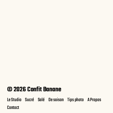
Cookies aux 3 chocolats et noix de
Pecan
© 2026 Confit Banane
Le Studio
Sucré
Salé
De saison
Tips photo
A Propos
Contact