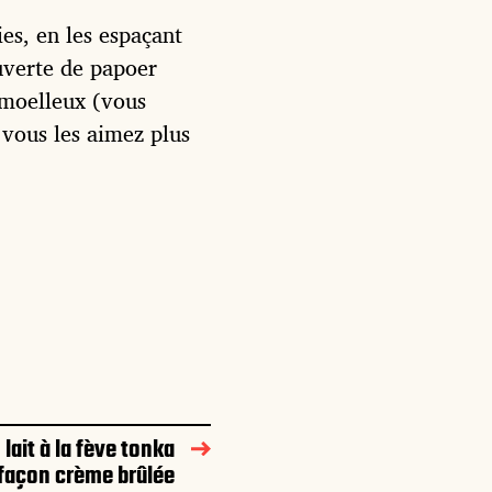
ies, en les espaçant
uverte de papoer
 moelleux (vous
 vous les aimez plus
 lait à la fève tonka
façon crème brûlée