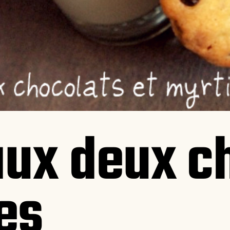
aux deux c
les