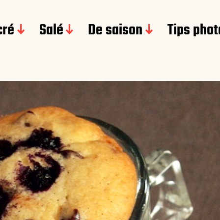
cré
Salé
De saison
Tips phot