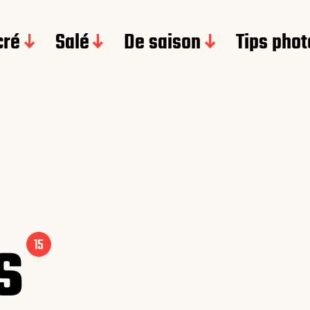
cré
Salé
De saison
Tips phot
ps
15