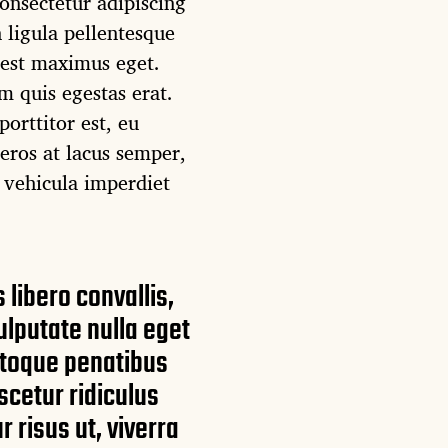
onsectetur adipiscing
n ligula pellentesque
 est maximus eget.
m quis egestas erat.
porttitor est, eu
eros at lacus semper,
, vehicula imperdiet
libero convallis,
ulputate nulla eget
natoque penatibus
scetur ridiculus
r risus ut, viverra