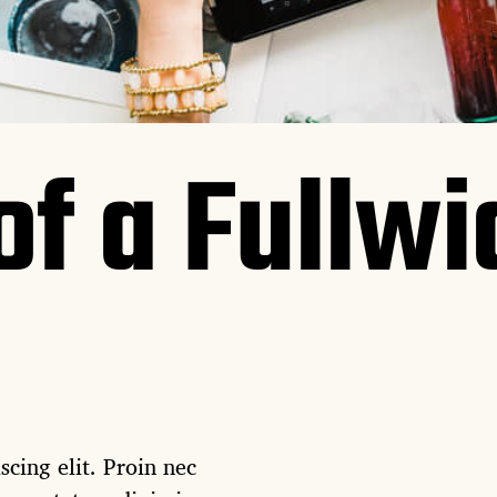
f a Fullwi
cing elit. Proin nec