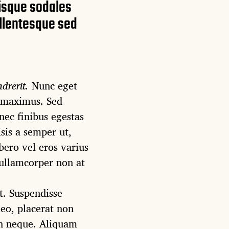
isque sodales
ellentesque sed
drerit.
Nunc eget
 maximus. Sed
ec finibus egestas
isis a semper ut,
bero vel eros varius
ullamcorper non at
t. Suspendisse
leo, placerat non
din neque. Aliquam