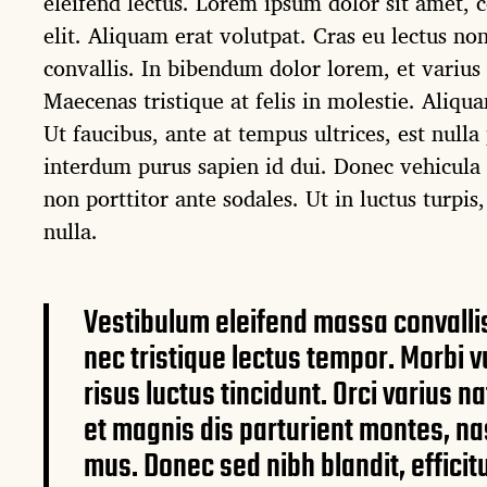
eleifend lectus. Lorem ipsum dolor sit amet, c
u
elit. Aliquam erat volutpat. Cras eu lectus no
b
l
convallis. In bibendum dolor lorem, et varius
i
Maecenas tristique at felis in molestie. Aliqua
c
Ut faucibus, ante at tempus ultrices, est nulla 
a
t
interdum purus sapien id dui. Donec vehicula 
i
non porttitor ante sodales. Ut in luctus turpis
o
nulla.
n
Vestibulum eleifend massa convallis 
nec tristique lectus tempor. Morbi v
risus luctus tincidunt. Orci varius 
et magnis dis parturient montes, na
mus. Donec sed nibh blandit, efficitu