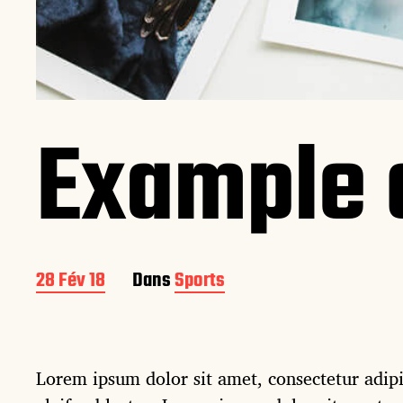
Example o
D
28 Fév 18
Dans
Sports
a
t
e
d
Lorem ipsum dolor sit amet, consectetur adipis
e
p