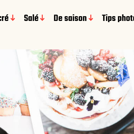
cré
Salé
De saison
Tips phot