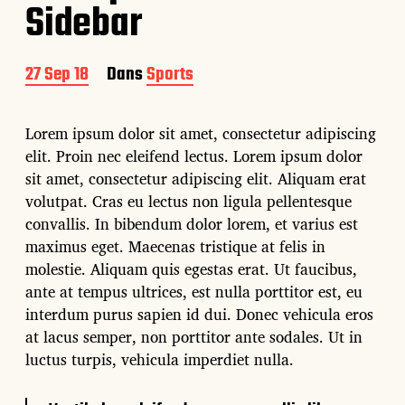
Sidebar
D
27 Sep 18
Dans
Sports
a
t
e
Lorem ipsum dolor sit amet, consectetur adipiscing
d
elit. Proin nec eleifend lectus. Lorem ipsum dolor
e
sit amet, consectetur adipiscing elit. Aliquam erat
p
u
volutpat. Cras eu lectus non ligula pellentesque
b
convallis. In bibendum dolor lorem, et varius est
l
maximus eget. Maecenas tristique at felis in
i
molestie. Aliquam quis egestas erat. Ut faucibus,
c
a
ante at tempus ultrices, est nulla porttitor est, eu
t
interdum purus sapien id dui. Donec vehicula eros
i
at lacus semper, non porttitor ante sodales. Ut in
o
luctus turpis, vehicula imperdiet nulla.
n