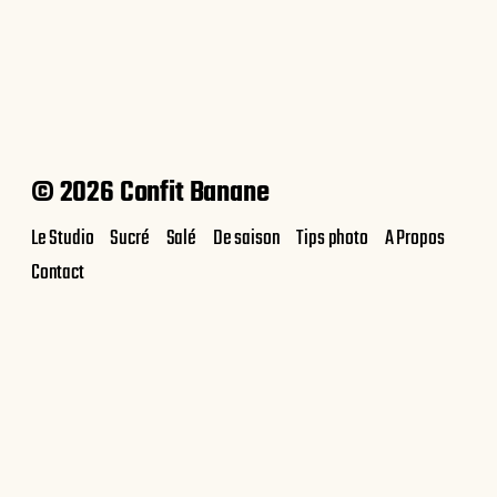
Macarons de Noël
© 2026 Confit Banane
Le Studio
Sucré
Salé
De saison
Tips photo
A Propos
Contact